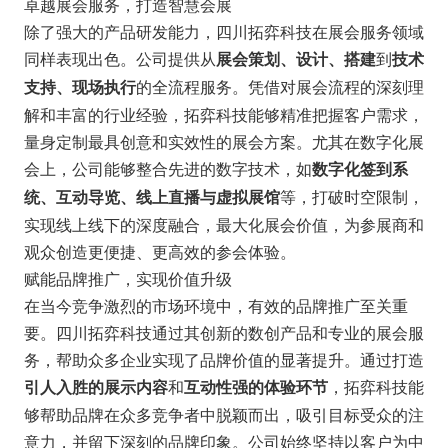
卓越展会服务，打造智慧会展
除了强大的产品研发能力，四川拓弈科技在展会服务领域
同样表现出色。公司提供从
到
展会策划、设计、搭建
技术
的全流程服务。凭借对展会流程的深刻理
支持、现场执行
解和丰富的行业经验，拓弈科技能够精准把握客户需求，
量身定制最具创意和实效性的展会方案。尤其在数字化展
会上，公司能够整合先进的数字技术，如
数字化签到系
等，打破时空限制，
统、互动导览、线上直播与虚拟展馆
实现线上线下的深度融合，最大化展会价值，为参展商和
观众创造更便捷、更高效的参会体验。
赋能品牌推广，实现价值升级
在当今竞争激烈的市场环境中，有效的品牌推广至关重
要。四川拓弈科技通过其创新的数创产品和专业的展会服
务，帮助众多企业实现了品牌价值的显著提升。通过打造
和
，拓弈科技能
引人入胜的展示内容
互动性强的体验环节
够帮助品牌在众多竞争者中脱颖而出，吸引目标受众的注
意力，并留下深刻的品牌印象。公司始终坚持以客户为中