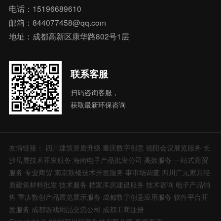
电话：15196689610
邮箱：844077458@qq.com
地址：成都高新区康华路802号1层
联系客服
扫码咨询客服，
获取最新环保咨询
友情链接：
四川建筑资质升级
重庆数字创意
德阳会议展览服务
长
沙岳麓技术开发服务
海南电子产品批发公司
高效服务
一站式商贸
服务
专业商贸
南京鼓楼技术开发服务
事市场调查
四川广元家具轻
质建筑材料批发
技术服务
档案库房建设服务
技术咨询
电子产品销
售
重庆数创产品展览展示服务
成都数字创意应用服务
软件平台开
发服务
成都游戏用品交流公司
成都工商注册